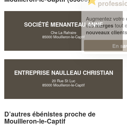
professionnel ?
Augmentez votre
et
chiffre d'affaires
SOCIÉTÉ MENANTEAU ANNE
vos
tout en gagnant de
marges
!
nouveaux clients
Che La Rafraire
85000 Mouilleron-le-Captif
En savoir plus
ENTREPRISE NAULLEAU CHRISTIAN
20 Rue St Luc
85000 Mouilleron-le-Captif
D’autres ébénistes proche de
Mouilleron-le-Captif