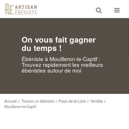
Toggle
Toggle
search
navigat
On vous fait gagner
du temps !
Ébéniste à Mouilleron-le-Captif :
Trouvez rapidement les meilleurs
ébénistes autour de moi
Accueil
>
Trouver un ébéniste
>
Pays-de-la-Loire
>
Vendée
>
Mouilleron-le-Captif