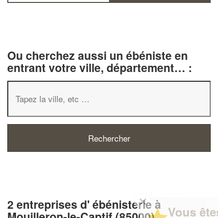
Ou cherchez aussi un ébéniste en
entrant votre ville, département… :
✕
2 entreprises d' ébénisterie à
Vous êtes un
Mouilleron-le-Captif (85000)