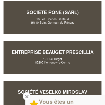
SOCIÉTÉ RONE (SARL)
18 Les Roches Baritaud
85110 Saint-Germain-de-Princay
ENTREPRISE BEAUGET PRESCILLIA
10 Rue Turgot
85200 Fontenay-le-Comte
SOCIÉTÉ VESELKO MIROSLAV
✕
72 Rue Du General De Gaulle
Vous êtes un
85250 Chavagnes-en-Paillers