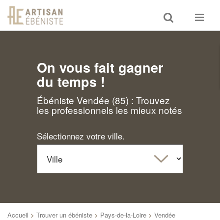
Toggle
Toggle
search
navigat
On vous fait gagner
du temps !
Ébéniste Vendée (85) : Trouvez
les professionnels les mieux notés
Sélectionnez votre ville.
Accueil
>
Trouver un ébéniste
>
Pays-de-la-Loire
>
Vendée