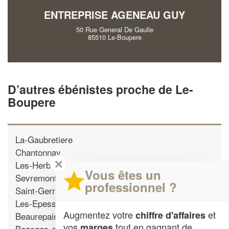
ENTREPRISE AGENEAU GUY
50 Rue General De Gaulle
85510 Le-Boupere
D’autres ébénistes proche de Le-
Boupere
La-Gaubretiere
Chantonnay
✕
Les-Herbiers
Vous êtes un
Sevremont
professionnel ?
Saint-Germain-de-Princay
Les-Epesses
Augmentez votre
et
chiffre d'affaires
Beaurepaire
vos
tout en gagnant de
marges
Bazoges-en-Pareds