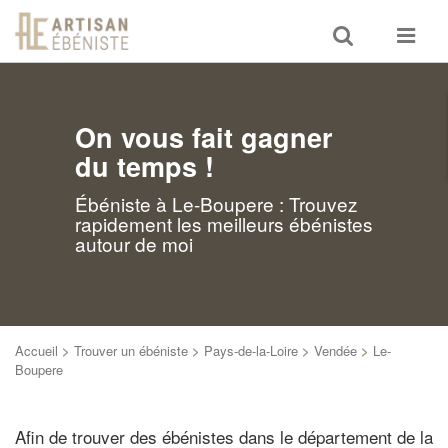
Toggle
Toggle
search
navigat
On vous fait gagner
du temps !
Ébéniste à Le-Boupere : Trouvez
rapidement les meilleurs ébénistes
autour de moi
Accueil
>
Trouver un ébéniste
>
Pays-de-la-Loire
>
Vendée
>
Le-
Boupere
Afin de trouver des ébénistes dans le département de la