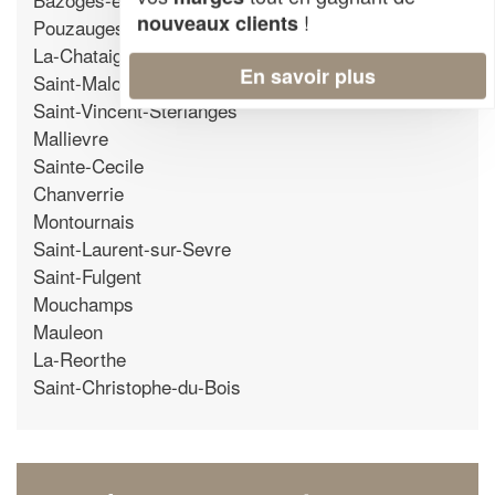
!
nouveaux clients
Pouzauges
La-Chataigneraie
En savoir plus
Saint-Malo-du-Bois
Saint-Vincent-Sterlanges
Mallievre
Sainte-Cecile
Chanverrie
Montournais
Saint-Laurent-sur-Sevre
Saint-Fulgent
Mouchamps
Mauleon
La-Reorthe
Saint-Christophe-du-Bois