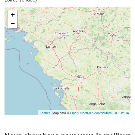
+
−
Leaflet
| Map data ©
OpenStreetMap contributors,
CC-BY-SA