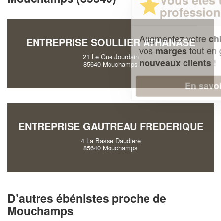
professionnel ?
Augmentez votre
et
chiffre d'affaires
ENTREPRISE SOULLIER ATHANASE
vos
tout en gagnant de
marges
21 Le Gue Jourdain
!
nouveaux clients
85640 Mouchamps
En savoir plus
ENTREPRISE GAUTREAU FREDERIQUE
4 La Basse Daudiere
85640 Mouchamps
D’autres ébénistes proche de
Mouchamps