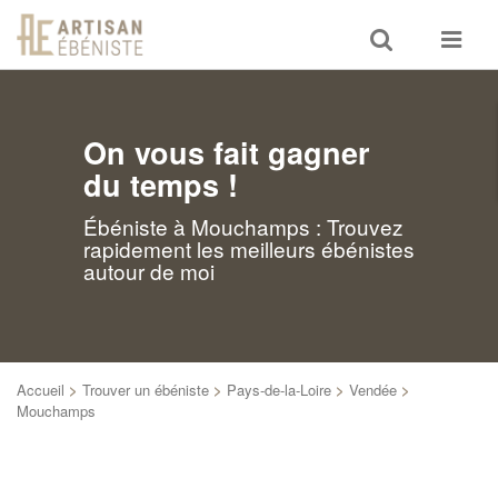
Toggle
Toggle
search
navigat
On vous fait gagner
du temps !
Ébéniste à Mouchamps : Trouvez
rapidement les meilleurs ébénistes
autour de moi
Accueil
>
Trouver un ébéniste
>
Pays-de-la-Loire
>
Vendée
>
Mouchamps