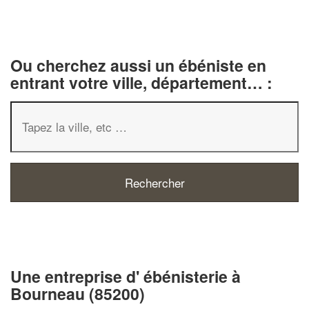
Ou cherchez aussi un ébéniste en
entrant votre ville, département… :
✕
Vous ê
profes
Une entreprise d' ébénisterie à
Bourneau (85200)
Augmentez vot