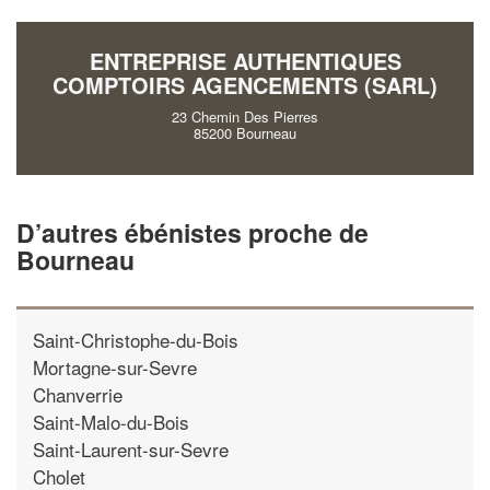
vos
to
marges
nouveaux clie
ENTREPRISE AUTHENTIQUES
COMPTOIRS AGENCEMENTS (SARL)
En 
23 Chemin Des Pierres
85200 Bourneau
D’autres ébénistes proche de
Bourneau
Saint-Christophe-du-Bois
Mortagne-sur-Sevre
Chanverrie
Saint-Malo-du-Bois
Saint-Laurent-sur-Sevre
Cholet