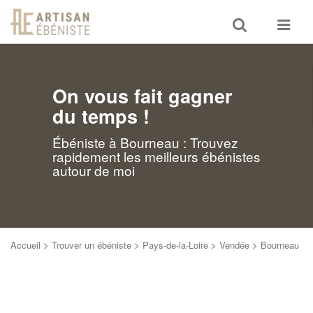
Toggle
Toggle
search
navigat
On vous fait gagner
du temps !
Ébéniste à Bourneau : Trouvez
rapidement les meilleurs ébénistes
autour de moi
Accueil
>
Trouver un ébéniste
>
Pays-de-la-Loire
>
Vendée
>
Bourneau