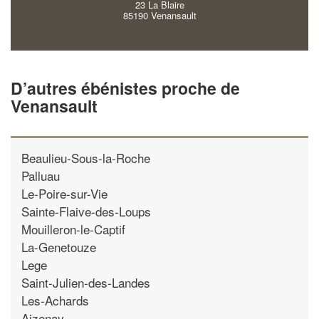
23 La Blaire
85190 Venansault
D’autres ébénistes proche de
Venansault
Beaulieu-Sous-la-Roche
Palluau
Le-Poire-sur-Vie
Sainte-Flaive-des-Loups
Mouilleron-le-Captif
La-Genetouze
Lege
Saint-Julien-des-Landes
Les-Achards
Aizenay