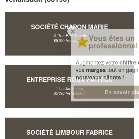
SOCIÉTÉ CHAPON MARIE
✕
Vous êtes un
13 Rue Eric Tabarly
85190 Venansault
professionnel ?
Augmentez votre
et
chiffre d'affaires
vos
tout en gagnant de
marges
!
nouveaux clients
ENTREPRISE ROUX PATRICK
1 La Jauloniere
En savoir plus
85190 Venansault
SOCIÉTÉ LIMBOUR FABRICE