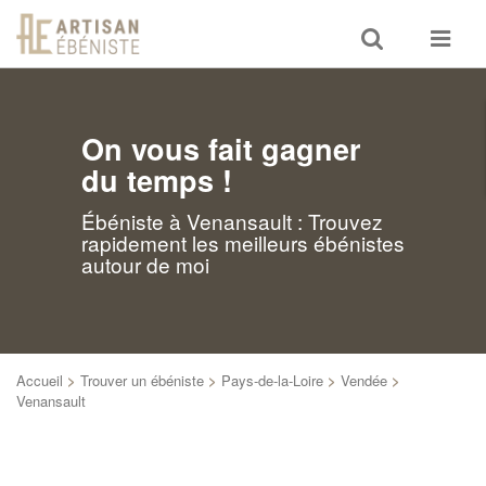
Toggle
Toggle
search
navigat
On vous fait gagner
du temps !
Ébéniste à Venansault : Trouvez
rapidement les meilleurs ébénistes
autour de moi
Accueil
>
Trouver un ébéniste
>
Pays-de-la-Loire
>
Vendée
>
Venansault