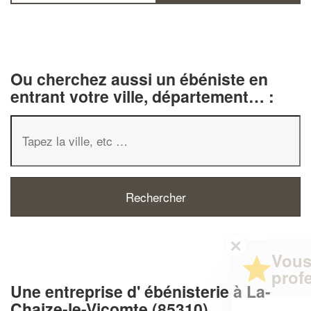
Ou cherchez aussi un ébéniste en
entrant votre ville, département… :
✕
Vous êtes un
professionnel ?
Une entreprise d' ébénisterie à La-
Chaize-le-Vicomte (85310)