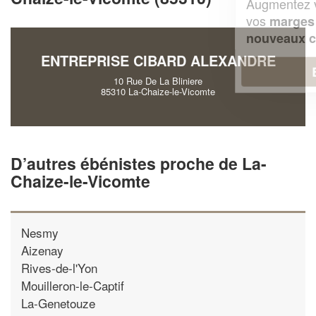
Augmentez votre
et
chiffre d'affaires
vos
tout en gagnant de
marges
!
nouveaux clients
ENTREPRISE CIBARD ALEXANDRE
En savoir plus
10 Rue De La Bliniere
85310 La-Chaize-le-Vicomte
D’autres ébénistes proche de La-
Chaize-le-Vicomte
Nesmy
Aizenay
Rives-de-l'Yon
Mouilleron-le-Captif
La-Genetouze