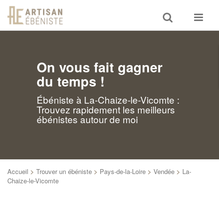
Toggle
Toggle
search
navigat
On vous fait gagner
du temps !
Ébéniste à La-Chaize-le-Vicomte :
Trouvez rapidement les meilleurs
ébénistes autour de moi
Accueil
>
Trouver un ébéniste
>
Pays-de-la-Loire
>
Vendée
>
La-
Chaize-le-Vicomte