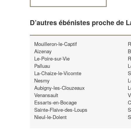
D’autres ébénistes proche de 
Mouilleron-le-Captif
R
Aizenay
B
Le-Poire-sur-Vie
R
Palluau
L
La-Chaize-le-Vicomte
S
Nesmy
L
Aubigny-les-Clouzeaux
L
Venansault
V
Essarts-en-Bocage
C
Sainte-Flaive-des-Loups
S
Nieul-le-Dolent
S