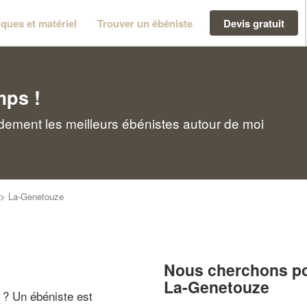
ques et matériel
Trouver un ébéniste
Devis gratuit
mps !
dement les meilleurs ébénistes autour de moi
>
La-Genetouze
Nous cherchons pou
La-Genetouze
" ? Un ébéniste est