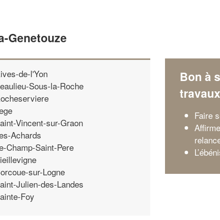
La-Genetouze
ives-de-l'Yon
Bon à s
eaulieu-Sous-la-Roche
travau
ocheserviere
ege
Faire 
aint-Vincent-sur-Graon
Affirme
es-Achards
relanc
e-Champ-Saint-Pere
L’ébéni
ieillevigne
orcoue-sur-Logne
aint-Julien-des-Landes
ainte-Foy