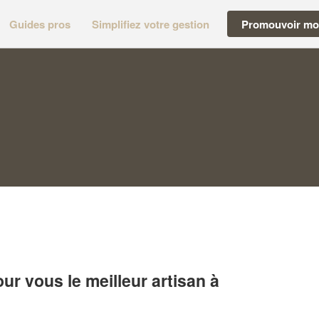
Guides pros
Simplifiez votre gestion
Promouvoir mon
r vous le meilleur artisan à