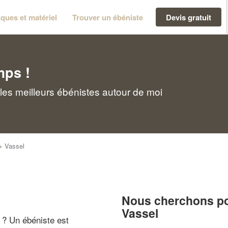
ques et matériel
Trouver un ébéniste
Devis gratuit
mps !
les meilleurs ébénistes autour de moi
>
Vassel
Nous cherchons pou
Vassel
" ? Un ébéniste est