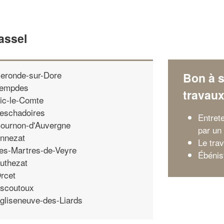
assel
eronde-sur-Dore
Bon à s
empdes
travau
ic-le-Comte
eschadoires
Entrete
ournon-d'Auvergne
par un
nnezat
Le trav
es-Martres-de-Veyre
Ébénist
uthezat
rcet
scoutoux
gliseneuve-des-Liards