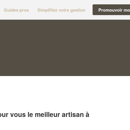
Guides pros
Simplifiez votre gestion
Promouvoir mon
r vous le meilleur artisan à