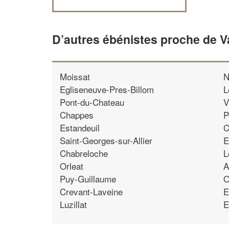
D’autres ébénistes proche de V
Moissat
N
Egliseneuve-Pres-Billom
L
Pont-du-Chateau
V
Chappes
P
Estandeuil
C
Saint-Georges-sur-Allier
E
Chabreloche
L
Orleat
A
Puy-Guillaume
O
Crevant-Laveine
E
Luzillat
E