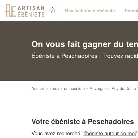
Réalisations d'ébéniste
Techni
On vous fait gagner du te
Ébéniste à Peschadoires : Trouvez rapid
Accueil
>
Trouver un ébéniste
>
Auvergne
>
Puy-de-Dôme
Votre ébéniste à Peschadoires
Vous avez recherché "
ébéniste autour de moi