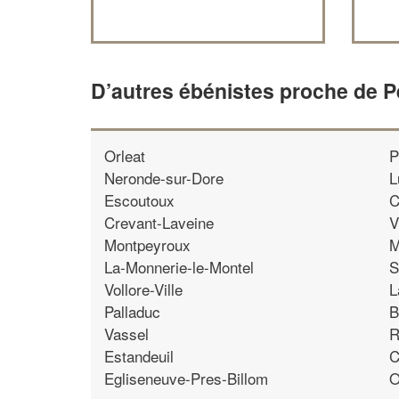
D’autres ébénistes proche de 
Orleat
P
Neronde-sur-Dore
L
Escoutoux
C
Crevant-Laveine
V
Montpeyroux
M
La-Monnerie-le-Montel
S
Vollore-Ville
L
Palladuc
B
Vassel
R
Estandeuil
C
Egliseneuve-Pres-Billom
O