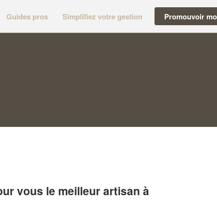
Guides pros
Simplifiez votre gestion
Promouvoir mon
r vous le meilleur artisan à