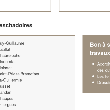
Peschadoires
uy-Guillaume
Bon à s
uzillat
travau
habreloche
iscomtat
Accroît
oissat
des ou
aint-Priest-Bramefant
Les te
a-Guillermie
Dressi
usset
andan
happes
lliergues