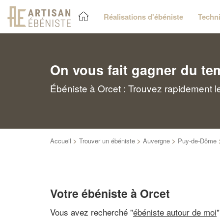
Réalisations d'ébéniste
Techni
On vous fait gagner du te
Ébéniste à Orcet : Trouvez rapidement l
Accueil
>
Trouver un ébéniste
>
Auvergne
>
Puy-de-Dôme
Votre ébéniste à Orcet
Vous avez recherché "
ébéniste autour de moi