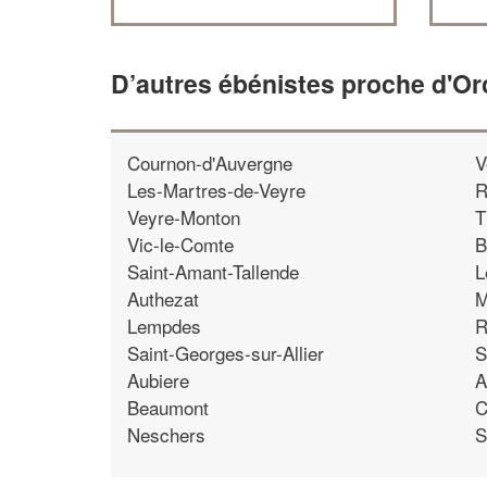
D’autres ébénistes proche d'Or
Cournon-d'Auvergne
V
Les-Martres-de-Veyre
R
Veyre-Monton
T
Vic-le-Comte
B
Saint-Amant-Tallende
L
Authezat
M
Lempdes
R
Saint-Georges-sur-Allier
S
Aubiere
A
Beaumont
C
Neschers
S