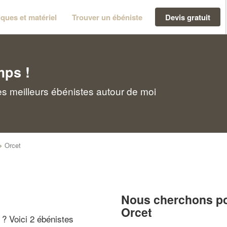
ques et matériel
Trouver un ébéniste
Devis gratuit
mps !
es meilleurs ébénistes autour de moi
>
Orcet
Nous cherchons pou
Orcet
" ? Voici 2 ébénistes