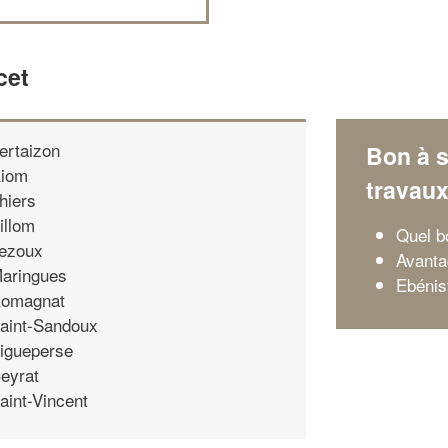
cet
ertaizon
Bon à s
iom
travau
hiers
illom
Quel b
ezoux
Avanta
aringues
Ebénis
omagnat
aint-Sandoux
igueperse
eyrat
aint-Vincent