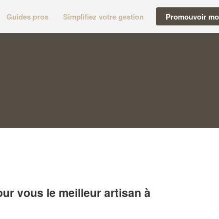
Guides pros
Simplifiez votre gestion
Promouvoir mon
r vous le meilleur artisan à