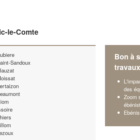
ic-le-Comte
ubiere
Bon à s
aint-Sandoux
travau
lauzat
oissat
L'impa
ertaizon
des éq
eaumont
Zoom s
iom
ébénis
ssoire
Ebénis
hiers
illom
ezoux