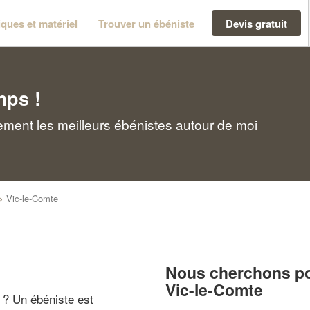
ques et matériel
Trouver un ébéniste
Devis gratuit
mps !
ement les meilleurs ébénistes autour de moi
>
Vic-le-Comte
Nous cherchons pou
Vic-le-Comte
" ? Un ébéniste est