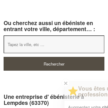
Ou cherchez aussi un ébéniste en
entrant votre ville, département… :
✕
Vous êtes un
professionnel ?
Une entreprise d' ébénisterie à
Lempdes (63370)
Augmentez votre
et
chiffre d'affaires