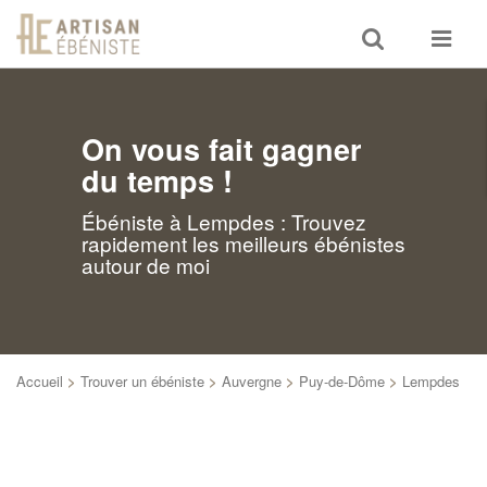
Toggle
Toggle
search
navigat
On vous fait gagner
du temps !
Ébéniste à Lempdes : Trouvez
rapidement les meilleurs ébénistes
autour de moi
Accueil
>
Trouver un ébéniste
>
Auvergne
>
Puy-de-Dôme
>
Lempdes