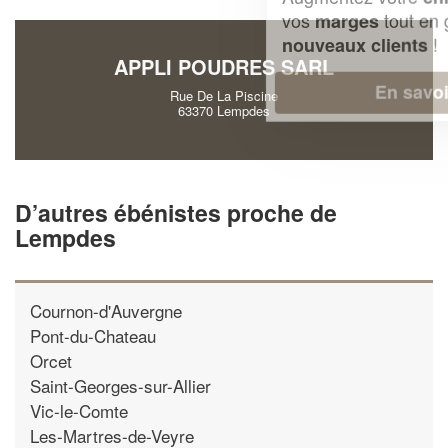
vos
tout en gagnant de
marges
!
nouveaux clients
APPLI POUDRES SARL
En savoir plus
Rue De La Piscine
63370 Lempdes
D’autres ébénistes proche de
Lempdes
Cournon-d'Auvergne
Pont-du-Chateau
Orcet
Saint-Georges-sur-Allier
Vic-le-Comte
Les-Martres-de-Veyre