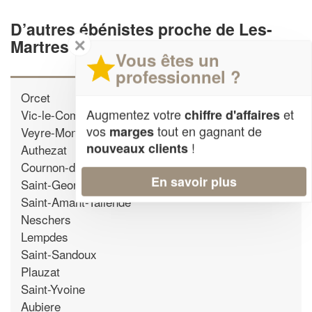
D’autres ébénistes proche de Les-
✕
Martres-de-Veyre
Vous êtes un
professionnel ?
Orcet
Augmentez votre
et
Vic-le-Comte
chiffre d'affaires
vos
tout en gagnant de
marges
Veyre-Monton
!
nouveaux clients
Authezat
Cournon-d'Auvergne
En savoir plus
Saint-Georges-sur-Allier
Saint-Amant-Tallende
Neschers
Lempdes
Saint-Sandoux
Plauzat
Saint-Yvoine
Aubiere