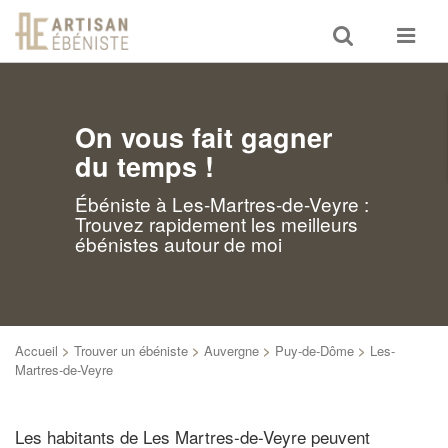
Toggle
Toggle
search
navigat
On vous fait gagner
du temps !
Ébéniste à Les-Martres-de-Veyre :
Trouvez rapidement les meilleurs
ébénistes autour de moi
Accueil
>
Trouver un ébéniste
>
Auvergne
>
Puy-de-Dôme
>
Les-
Martres-de-Veyre
Les habitants de Les Martres-de-Veyre peuvent