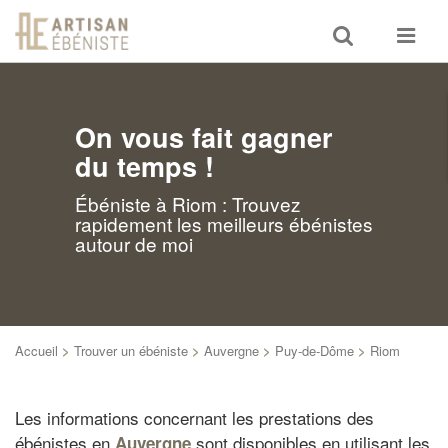
Toggle
Toggle
search
navigat
On vous fait gagner
du temps !
Ébéniste à Riom : Trouvez
rapidement les meilleurs ébénistes
autour de moi
Accueil
>
Trouver un ébéniste
>
Auvergne
>
Puy-de-Dôme
>
Riom
Les informations concernant les prestations des
ébénistes en
sont disponibles en utilisant les
Auvergne