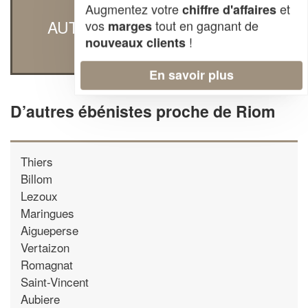
Augmentez votre
et
chiffre d'affaires
AUTRES ÉBÉNISTES À RIOM
vos
tout en gagnant de
marges
!
nouveaux clients
En savoir plus
D’autres ébénistes proche de Riom
Thiers
Billom
Lezoux
Maringues
Aigueperse
Vertaizon
Romagnat
Saint-Vincent
Aubiere