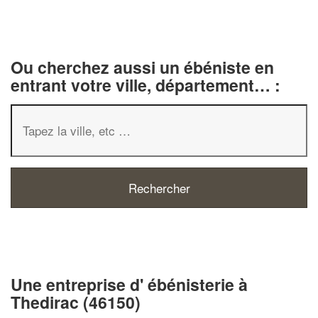
Ou cherchez aussi un ébéniste en
entrant votre ville, département… :
✕
Vous êtes u
professionn
Une entreprise d' ébénisterie à
Thedirac (46150)
Augmentez votre
chiff