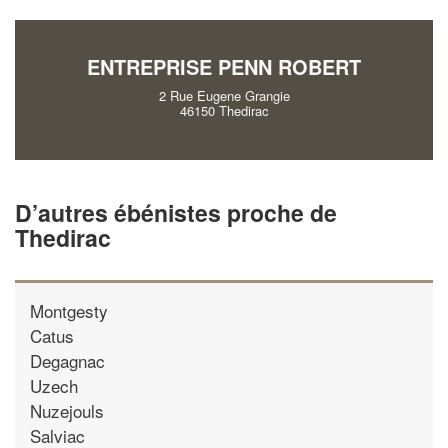
vos
tout en ga
marges
!
nouveaux clients
ENTREPRISE PENN ROBERT
En savoir 
2 Rue Eugene Grangie
46150 Thedirac
D’autres ébénistes proche de
Thedirac
Montgesty
Catus
Degagnac
Uzech
Nuzejouls
Salviac