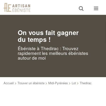
Toggle
Toggle
search
navigat
On vous fait gagner
du temps !
Ébéniste à Thedirac : Trouvez
rapidement les meilleurs ébénistes
autour de moi
Accueil
>
Trouver un ébéniste
>
Midi-Pyrénées
>
Lot
>
Thedirac