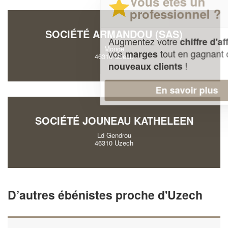
Vous êtes un
professionnel ?
SOCIÉTÉ ARMANDOU (SAS)
Augmentez votre
et
chiffre d'affaires
Monge
vos
tout en gagnant de
marges
46310 Uzech
!
nouveaux clients
En savoir plus
SOCIÉTÉ JOUNEAU KATHELEEN
Ld Gendrou
46310 Uzech
D’autres ébénistes proche d'Uzech