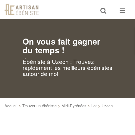
Toggle
Toggle
search
navigat
On vous fait gagner
du temps !
Ébéniste à Uzech : Trouvez
rapidement les meilleurs ébénistes
autour de moi
Accueil
>
Trouver un ébéniste
>
Midi-Pyrénées
>
Lot
>
Uzech