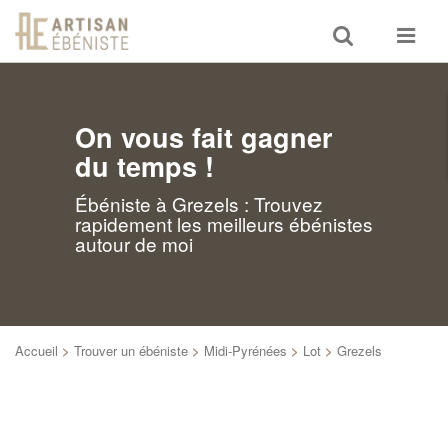
Toggle
Toggle
search
navigat
On vous fait gagner
du temps !
Ébéniste à Grezels : Trouvez
rapidement les meilleurs ébénistes
autour de moi
Accueil
>
Trouver un ébéniste
>
Midi-Pyrénées
>
Lot
>
Grezels