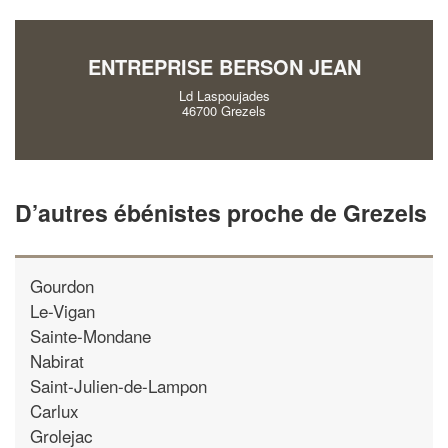
!
nouveaux clients
ENTREPRISE BERSON JEAN
En savoir plus
Ld Laspoujades
46700 Grezels
D’autres ébénistes proche de Grezels
Gourdon
Le-Vigan
Sainte-Mondane
Nabirat
Saint-Julien-de-Lampon
Carlux
Grolejac