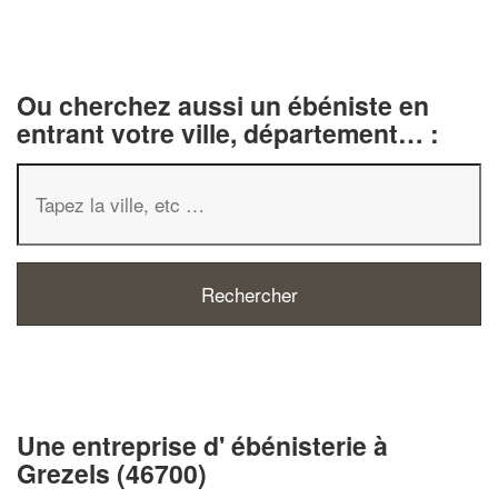
Ou cherchez aussi un ébéniste en
entrant votre ville, département… :
✕
Vous êtes un
professionnel ?
Une entreprise d' ébénisterie à
Augmentez votre
chiffre d'affaire
Grezels (46700)
vos
tout en gagnant de
marges