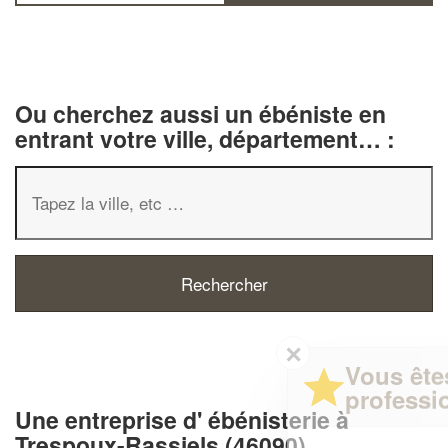
Ou cherchez aussi un ébéniste en
entrant votre ville, département… :
✕
Vous êtes un
professionnel ?
Une entreprise d' ébénisterie à
Trespoux-Rassiels (46090)