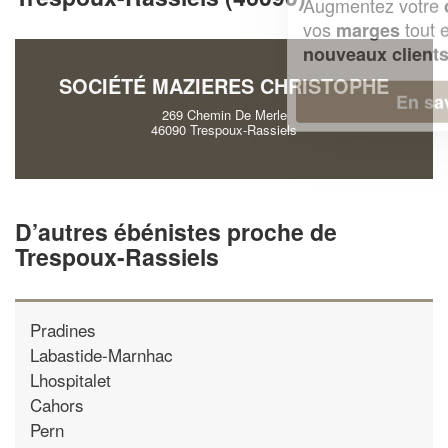
Augmentez votre
et
chiffre d'affaires
vos
tout en gagnant de
marges
!
nouveaux clients
SOCIÉTÉ MAZIERES CHRISTOPHE
En savoir plus
269 Chemin De Merle
46090 Trespoux-Rassiels
D’autres ébénistes proche de
Trespoux-Rassiels
Pradines
Labastide-Marnhac
Lhospitalet
Cahors
Pern