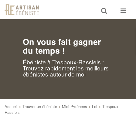
Toggle
Toggle
search
navigat
On vous fait gagner
du temps !
Ébéniste à Trespoux-Rassiels :
Trouvez rapidement les meilleurs
ébénistes autour de moi
Accueil
>
Trouver un ébéniste
>
Midi-Pyrénées
>
Lot
>
Trespoux-
Rassiels