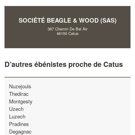
vos
tout en gagnant de
marges
!
nouveaux clients
SOCIÉTÉ BEAGLE & WOOD (SAS)
En savoir plus
367 Chemin De Bel Air
46150 Catus
D’autres ébénistes proche de Catus
Nuzejouls
Thedirac
Montgesty
Uzech
Luzech
Pradines
Degagnac