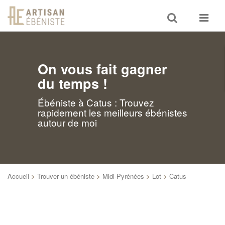
Toggle
Toggle
search
navigat
On vous fait gagner
du temps !
Ébéniste à Catus : Trouvez
rapidement les meilleurs ébénistes
autour de moi
Accueil
>
Trouver un ébéniste
>
Midi-Pyrénées
>
Lot
>
Catus