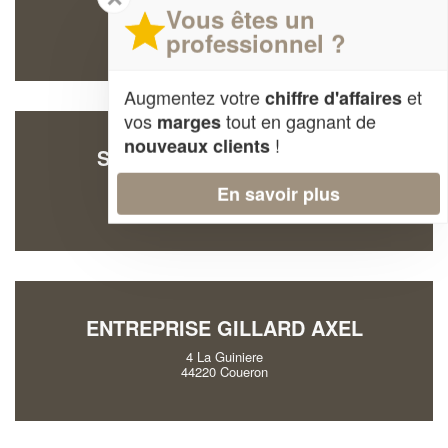
Vous êtes un
4 La Sablonnais
44119 Grandchamp-des-Fontaines
professionnel ?
Augmentez votre
et
chiffre d'affaires
vos
tout en gagnant de
marges
!
nouveaux clients
SOCIÉTÉ VANIER JORDAN
20 Les Corbeilleres
En savoir plus
44330 Vallet
ENTREPRISE GILLARD AXEL
4 La Guiniere
44220 Coueron