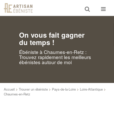
Toggle
Toggle
search
navigat
On vous fait gagner
du temps !
Ébéniste à Chaumes-en-Retz :
Trouvez rapidement les meilleurs
ébénistes autour de moi
Accueil
>
Trouver un ébéniste
>
Pays-de-la-Loire
>
Loire-Atlantique
>
Chaumes-en-Retz