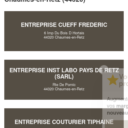
ENTREPRISE CUEFF FREDERIC
6 Imp Du Bois D Hortais
44320 Chaumes-en-Retz
✕
ENTREPRISE INST LABO PAYS DE RETZ
Vous êtes un
(SARL)
professionnel ?
Rte De Pornic
44320 Chaumes-en-Retz
Augmentez votre
et
chiffre d'affaires
vos
tout en gagnant de
marges
!
nouveaux clients
ENTREPRISE COUTURIER TIPHAINE
En savoir plus