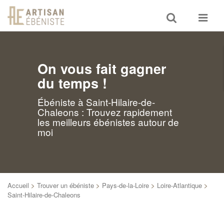
Toggle
Toggle
search
navigat
On vous fait gagner
du temps !
Ébéniste à Saint-Hilaire-de-
Chaleons : Trouvez rapidement
les meilleurs ébénistes autour de
moi
Accueil
>
Trouver un ébéniste
>
Pays-de-la-Loire
>
Loire-Atlantique
>
Saint-Hilaire-de-Chaleons