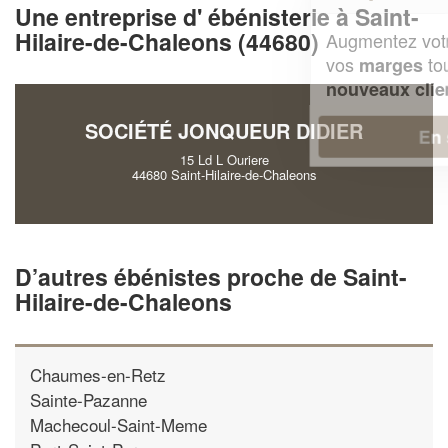
Une entreprise d' ébénisterie à Saint-
Hilaire-de-Chaleons (44680)
Augmentez votre
et
chiffre d'affaires
vos
tout en gagnant de
marges
!
nouveaux clients
SOCIÉTÉ JONQUEUR DIDIER
En savoir plus
15 Ld L Ouriere
44680 Saint-Hilaire-de-Chaleons
D’autres ébénistes proche de Saint-
Hilaire-de-Chaleons
Chaumes-en-Retz
Sainte-Pazanne
Machecoul-Saint-Meme