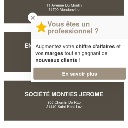
11 Avenue Du Moulin
31700 Mondonville
✕
Vous êtes un
professionnel ?
ENTREPRISE ALLA CYPRIEN
Augmentez votre
et
chiffre d'affaires
vos
tout en gagnant de
marges
401 Route De Seysses
31100 Toulouse
!
nouveaux clients
En savoir plus
SOCIÉTÉ MONTIES JEROME
305 Chemin De Rap
31440 Saint-Beat-Lez