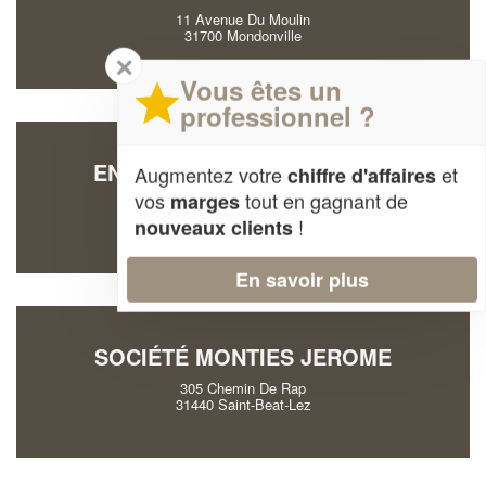
11 Avenue Du Moulin
31700 Mondonville
✕
Vous êtes un
professionnel ?
ENTREPRISE ALLA CYPRIEN
Augmentez votre
et
chiffre d'affaires
vos
tout en gagnant de
marges
401 Route De Seysses
31100 Toulouse
!
nouveaux clients
En savoir plus
SOCIÉTÉ MONTIES JEROME
305 Chemin De Rap
31440 Saint-Beat-Lez