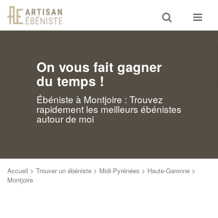
Toggle
Toggle
search
navigat
On vous fait gagner
du temps !
Ébéniste à Montjoire : Trouvez
rapidement les meilleurs ébénistes
autour de moi
Accueil
>
Trouver un ébéniste
>
Midi-Pyrénées
>
Haute-Garonne
>
Montjoire