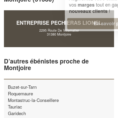
vos
tout en gagnant de
marges
!
nouveaux clients
ENTREPRISE PECHIERAS LIONEL
En savoir plus
2295 Route De Villematier
31380 Montjoire
D’autres ébénistes proche de
Montjoire
Buzet-sur-Tarn
Roquemaure
Montastruc-la-Conseillere
Tauriac
Garidech