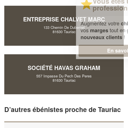
Vous êtes un
professionnel ?
ENTREPRISE CHALVET MARC
Augmentez votre
et
chiffre d'affaires
133 Chemin De Dubernet
vos
tout en gagnant de
marges
81630 Tauriac
!
nouveaux clients
En savoir plus
SOCIÉTÉ HAVAS GRAHAM
557 Impasse Du Pech Des Peres
81630 Tauriac
D’autres ébénistes proche de Tauriac