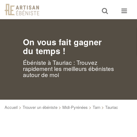
Toggle
Toggle
search
navigat
On vous fait gagner
du temps !
Ébéniste à Tauriac : Trouvez
rapidement les meilleurs ébénistes
autour de moi
Accueil
>
Trouver un ébéniste
>
Midi-Pyrénées
>
Tarn
>
Tauriac