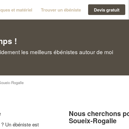
ques et matériel
Trouver un ébéniste
Devis gratuit
mps !
idement les meilleurs ébénistes autour de moi
Soueix-Rogalle
e
Nous cherchons pou
Soueix-Rogalle
" ? Un ébéniste est