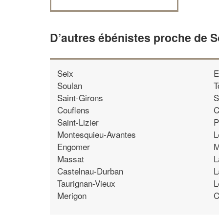
D’autres ébénistes proche de S
Seix
E
Soulan
T
Saint-Girons
S
Couflens
C
Saint-Lizier
P
Montesquieu-Avantes
L
Engomer
M
Massat
L
Castelnau-Durban
L
Taurignan-Vieux
L
Merigon
C