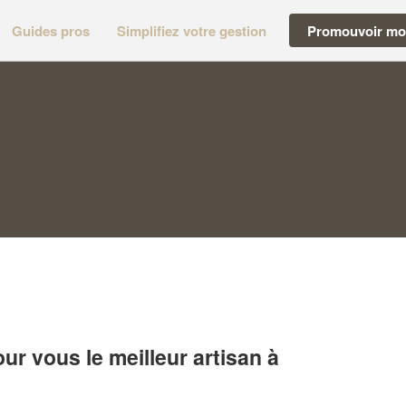
Guides pros
Simplifiez votre gestion
Promouvoir mon
r vous le meilleur artisan à