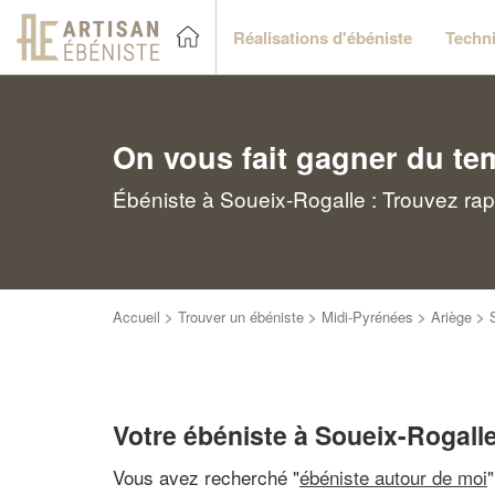
Réalisations d'ébéniste
Techni
On vous fait gagner du te
Ébéniste à Soueix-Rogalle : Trouvez rap
Accueil
>
Trouver un ébéniste
>
Midi-Pyrénées
>
Ariège
>
Votre ébéniste à Soueix-Rogall
Vous avez recherché "
ébéniste autour de moi