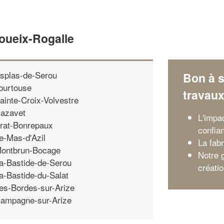
oueix-Rogalle
splas-de-Serou
Bon à s
ourtouse
travau
ainte-Croix-Volvestre
azavet
L'impac
rat-Bonrepaux
confian
e-Mas-d'Azil
La fab
ontbrun-Bocage
Notre 
a-Bastide-de-Serou
créatio
a-Bastide-du-Salat
es-Bordes-sur-Arize
ampagne-sur-Arize