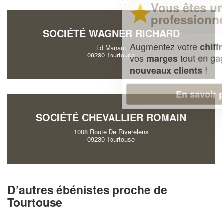
Vous êtes un
professionnel ?
SOCIÉTÉ WAGNER RICHARD
Augmentez votre
et
chiffre d'affaires
Ld Manaut
09230 Tourtouse
vos
tout en gagnant de
marges
!
nouveaux clients
En savoir plus
SOCIÉTÉ CHEVALLIER ROMAIN
1008 Route De Riverelens
09230 Tourtouse
D’autres ébénistes proche de
Tourtouse