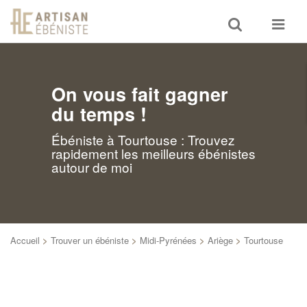
Toggle
Toggle
search
navigat
On vous fait gagner
du temps !
Ébéniste à Tourtouse : Trouvez
rapidement les meilleurs ébénistes
autour de moi
Accueil
>
Trouver un ébéniste
>
Midi-Pyrénées
>
Ariège
>
Tourtouse