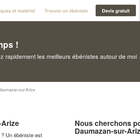
ques et matériel
Trouver un ébéniste
Devis gratuit
mps !
z rapidement les meilleurs ébénistes autour de moi
Daumazan-sur-Arize
-Arize
Nous cherchons pou
Daumazan-sur-Ari
" ? Un ébéniste est