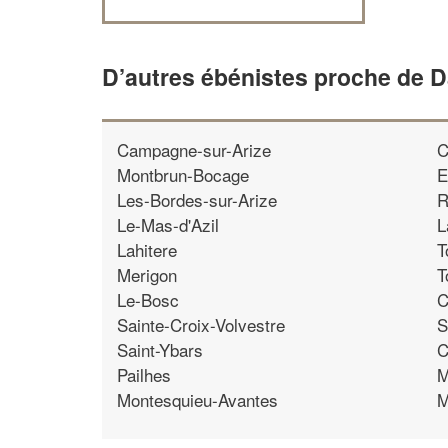
D’autres ébénistes proche de 
Campagne-sur-Arize
C
Montbrun-Bocage
E
Les-Bordes-sur-Arize
R
Le-Mas-d'Azil
L
Lahitere
T
Merigon
T
Le-Bosc
C
Sainte-Croix-Volvestre
S
Saint-Ybars
C
Pailhes
M
Montesquieu-Avantes
M