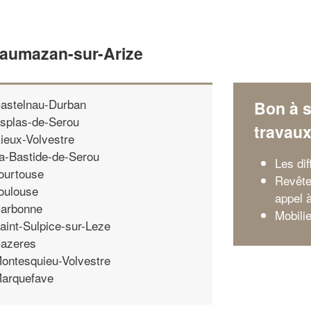
Daumazan-sur-Arize
astelnau-Durban
Bon à s
splas-de-Serou
travau
ieux-Volvestre
a-Bastide-de-Serou
Les dif
ourtouse
Revête
oulouse
appel 
arbonne
Mobili
aint-Sulpice-sur-Leze
azeres
ontesquieu-Volvestre
arquefave