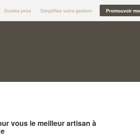
Guides pros
Simplifiez votre gestion
Promouvoir mon
r vous le meilleur artisan à
ze