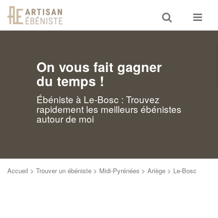
Toggle
Toggle
search
navigat
On vous fait gagner
du temps !
Ébéniste à Le-Bosc : Trouvez
rapidement les meilleurs ébénistes
autour de moi
Accueil
>
Trouver un ébéniste
>
Midi-Pyrénées
>
Ariège
>
Le-Bosc