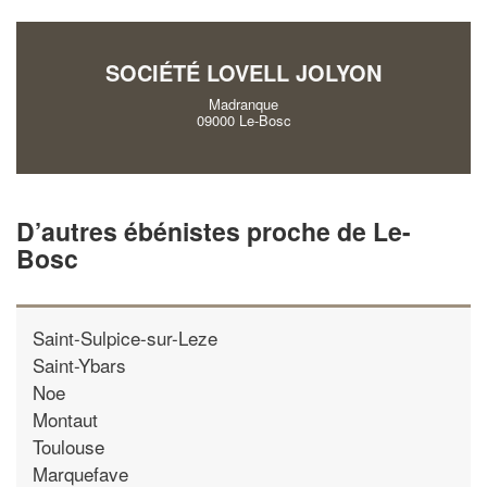
vos
tout en gagnant d
marges
!
nouveaux clients
SOCIÉTÉ LOVELL JOLYON
En savoir plus
Madranque
09000 Le-Bosc
D’autres ébénistes proche de Le-
Bosc
Saint-Sulpice-sur-Leze
Saint-Ybars
Noe
Montaut
Toulouse
Marquefave