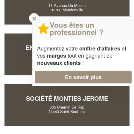
11 Avenue Du Moulin
31700 Mondonville
✕
Vous êtes un
professionnel ?
ENTREPRISE ALLA CYPRIEN
Augmentez votre
et
chiffre d'affaires
vos
tout en gagnant de
marges
401 Route De Seysses
31100 Toulouse
!
nouveaux clients
En savoir plus
SOCIÉTÉ MONTIES JEROME
305 Chemin De Rap
31440 Saint-Beat-Lez