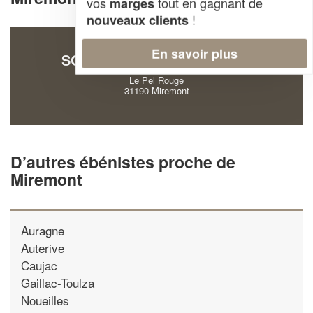
vos
tout en gagnant de
marges
!
nouveaux clients
En savoir plus
SOCIÉTÉ DECONS NICOLAS
Le Pel Rouge
31190 Miremont
D’autres ébénistes proche de
Miremont
Auragne
Auterive
Caujac
Gaillac-Toulza
Noueilles