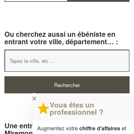
Ou cherchez aussi un ébéniste en
entrant votre ville, département… :
✕
Vous êtes un
professionnel ?
Une entreprise d' ébénisterie à
Augmentez votre
et
chiffre d'affaires
Miremont (31190)