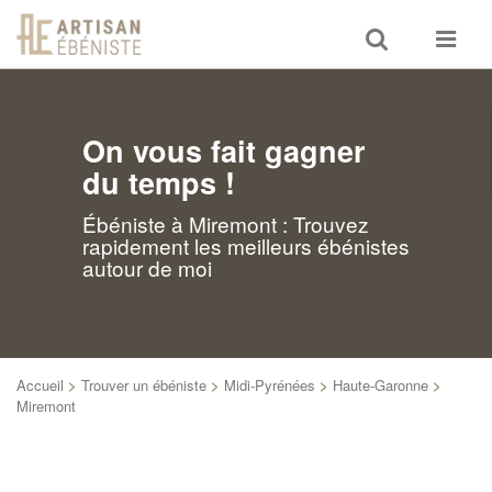
Toggle
Toggle
search
navigat
On vous fait gagner
du temps !
Ébéniste à Miremont : Trouvez
rapidement les meilleurs ébénistes
autour de moi
Accueil
>
Trouver un ébéniste
>
Midi-Pyrénées
>
Haute-Garonne
>
Miremont