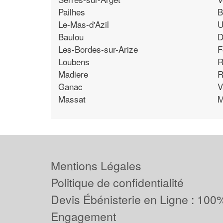
Pailhes
B
Le-Mas-d'Azil
U
Baulou
D
Les-Bordes-sur-Arize
F
Loubens
R
Madiere
R
Ganac
V
Massat
M
Mentions Légales
Politique de confidentialité
Devis Ébénisterie en Ligne : 100%
Engagement