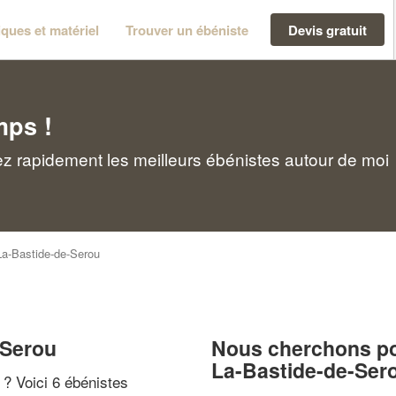
ques et matériel
Trouver un ébéniste
Devis gratuit
mps !
z rapidement les meilleurs ébénistes autour de moi
La-Bastide-de-Serou
-Serou
Nous cherchons pou
La-Bastide-de-Ser
" ? Voici 6 ébénistes