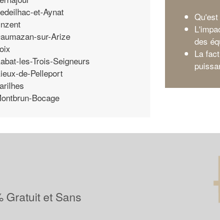
edeilhac-et-Aynat
Qu'est 
nzent
L'impa
aumazan-sur-Arize
des éq
oix
La fact
abat-les-Trois-Seigneurs
puissa
ieux-de-Pelleport
arilhes
ontbrun-Bocage
 Gratuit et Sans