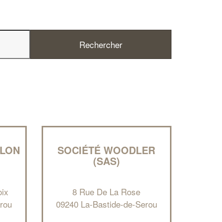
✕
Vous êtes un
professionnel ?
LLON
SOCIÉTÉ WOODLER
(SAS)
Augmentez votre
et
chiffre d'affaires
vos
tout en gagnant de
marges
!
nouveaux clients
oix
8 Rue De La Rose
rou
09240 La-Bastide-de-Serou
En savoir plus