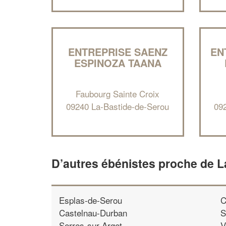
ENTREPRISE SAENZ
EN
ESPINOZA TAANA
Faubourg Sainte Croix
09240 La-Bastide-de-Serou
09
D’autres ébénistes proche de 
Esplas-de-Serou
C
Castelnau-Durban
S
Serres-sur-Arget
V