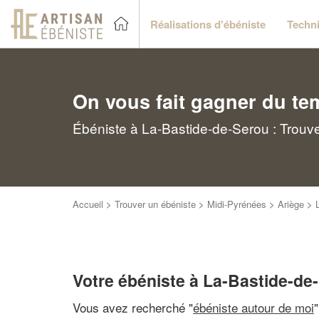
Réalisations d'ébéniste
Techni
On vous fait gagner du te
Ébéniste à La-Bastide-de-Serou : Trouve
Accueil
>
Trouver un ébéniste
>
Midi-Pyrénées
>
Ariège
>
Votre ébéniste à La-Bastide-de
Vous avez recherché "
ébéniste autour de moi