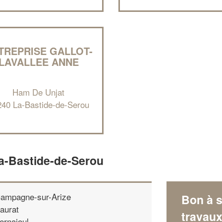
TREPRISE GALLOT-
LAVALLEE ANNE
Ham De Unjat
240 La-Bastide-de-Serou
La-Bastide-de-Serou
ampagne-sur-Arize
Bon à s
aurat
travau
ernajoul