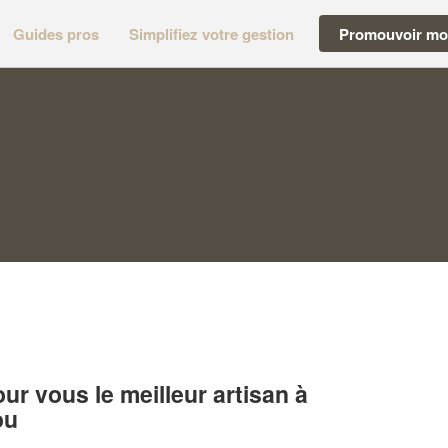
Guides pros
Simplifiez votre gestion
Promouvoir mon
r vous le meilleur artisan à
ou