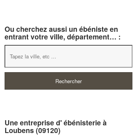
Ou cherchez aussi un ébéniste en
entrant votre ville, département… :
✕
Vous êtes un
professionnel
Une entreprise d' ébénisterie à
Loubens (09120)
Augmentez votre
chiffre 