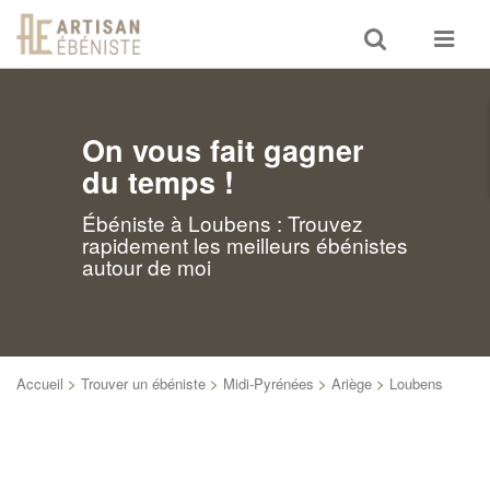
Toggle
Toggle
search
navigat
On vous fait gagner
du temps !
Ébéniste à Loubens : Trouvez
rapidement les meilleurs ébénistes
autour de moi
Accueil
>
Trouver un ébéniste
>
Midi-Pyrénées
>
Ariège
>
Loubens