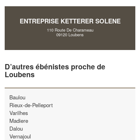
vos
tout en gagn
marges
!
nouveaux clients
ENTREPRISE KETTERER SOLENE
En savoir pl
110 Route De Charameau
09120 Loubens
D’autres ébénistes proche de
Loubens
Baulou
Rieux-de-Pelleport
Varilhes
Madiere
Dalou
Vernajoul