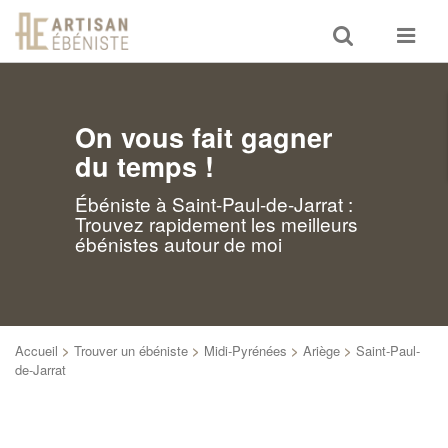
Toggle
Toggle
search
navigat
On vous fait gagner
du temps !
Ébéniste à Saint-Paul-de-Jarrat :
Trouvez rapidement les meilleurs
ébénistes autour de moi
Accueil
>
Trouver un ébéniste
>
Midi-Pyrénées
>
Ariège
>
Saint-Paul-
de-Jarrat