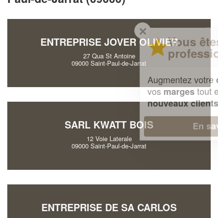
✕
Vous êtes un
ENTREPRISE JOVER OLIVIER
professionnel ?
27 Qua St Antoine
09000 Saint-Paul-de-Jarrat
Augmentez votre
et
chiffre d'affaires
vos
tout en gagnant de
marges
!
nouveaux clients
SARL KWATT BOIS
En savoir plus
12 Voie Laterale
09000 Saint-Paul-de-Jarrat
ENTREPRISE DE SA CARLOS