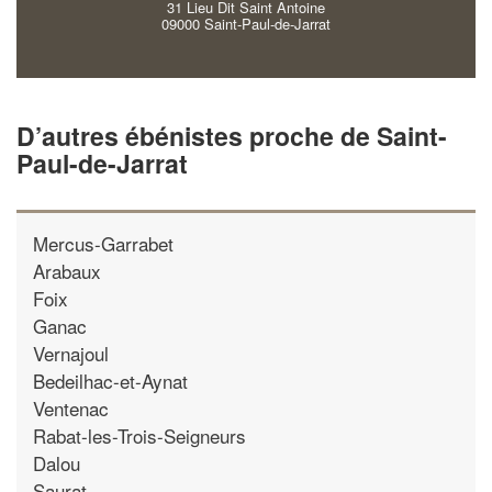
31 Lieu Dit Saint Antoine
09000 Saint-Paul-de-Jarrat
D’autres ébénistes proche de Saint-
Paul-de-Jarrat
Mercus-Garrabet
Arabaux
Foix
Ganac
Vernajoul
Bedeilhac-et-Aynat
Ventenac
Rabat-les-Trois-Seigneurs
Dalou
Saurat