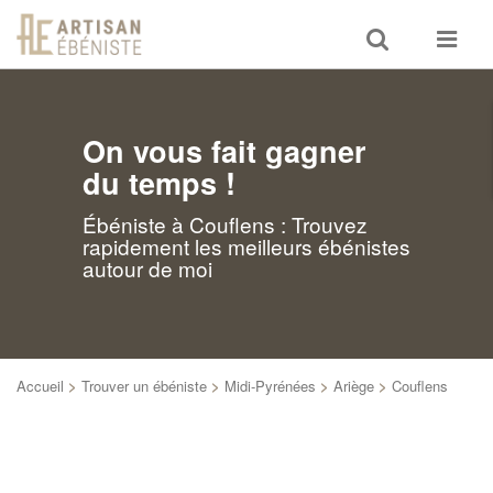
Toggle
Toggle
search
navigat
On vous fait gagner
du temps !
Ébéniste à Couflens : Trouvez
rapidement les meilleurs ébénistes
autour de moi
Accueil
>
Trouver un ébéniste
>
Midi-Pyrénées
>
Ariège
>
Couflens