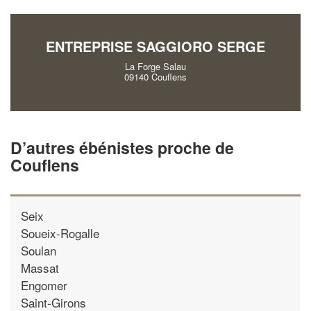
vos
tout en gagnant d
marges
!
nouveaux clients
ENTREPRISE SAGGIORO SERGE
En savoir plus
La Forge Salau
09140 Couflens
D’autres ébénistes proche de
Couflens
Seix
Soueix-Rogalle
Soulan
Massat
Engomer
Saint-Girons