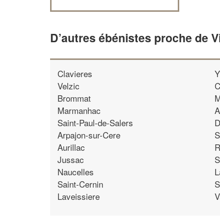
D’autres ébénistes proche de V
Clavieres
Y
Velzic
C
Brommat
M
Marmanhac
A
Saint-Paul-de-Salers
D
Arpajon-sur-Cere
S
Aurillac
R
Jussac
S
Naucelles
L
Saint-Cernin
S
Laveissiere
V