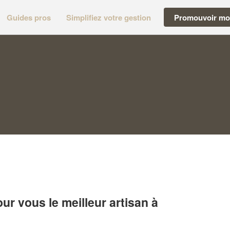
Guides pros
Simplifiez votre gestion
Promouvoir mon
r vous le meilleur artisan à