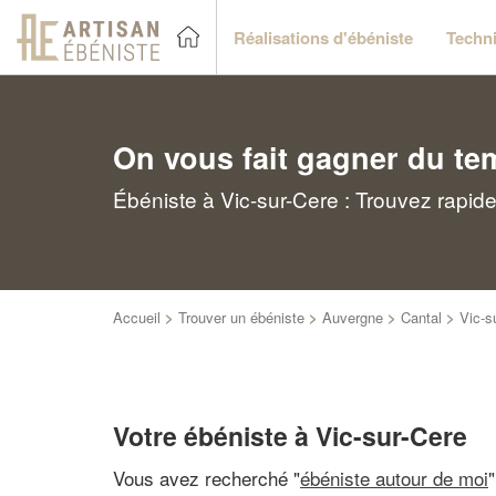
Réalisations d'ébéniste
Techni
On vous fait gagner du te
Ébéniste à Vic-sur-Cere : Trouvez rapid
Accueil
>
Trouver un ébéniste
>
Auvergne
>
Cantal
>
Vic-s
Votre ébéniste à Vic-sur-Cere
Vous avez recherché "
ébéniste autour de moi