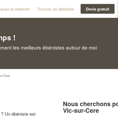
ques et matériel
Trouver un ébéniste
Devis gratuit
mps !
ement les meilleurs ébénistes autour de moi
ur-Cere
Nous cherchons pou
Vic-sur-Cere
" ? Un ébéniste est