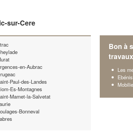
ic-sur-Cere
trac
Bon à s
heylade
travau
urat
rgences-en-Aubrac
Les me
rugeac
Ebénis
aint-Paul-des-Landes
Mobili
iom-Es-Montagnes
aint-Mamet-la-Salvetat
aurie
oulages-Bonneval
abres