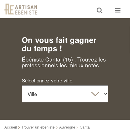
Toggle
Toggle
search
navigat
On vous fait gagner
du temps !
Ébéniste Cantal (15) : Trouvez les
professionnels les mieux notés
Sélectionnez votre ville.
Accueil
>
Trouver un ébéniste
>
Auvergne
>
Cantal