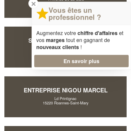
✕
15200 Mauriac
Vous êtes un
professionnel ?
Augmentez votre
et
chiffre d'affaires
vos
tout en gagnant de
SOCIÉTÉ BORDERIE JEAN
marges
!
nouveaux clients
Cheyrouse
15400 Trizac
En savoir plus
ENTREPRISE NIGOU MARCEL
Ld Printignac
15220 Roannes-Saint-Mary