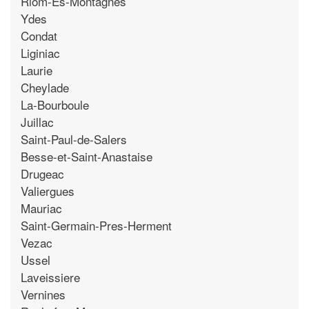
Riom-Es-Montagnes
Ydes
Condat
Liginiac
Laurie
Cheylade
La-Bourboule
Juillac
Saint-Paul-de-Salers
Besse-et-Saint-Anastaise
Drugeac
Valiergues
Mauriac
Saint-Germain-Pres-Herment
Vezac
Ussel
Laveissiere
Vernines