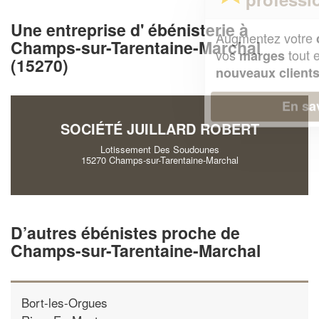
Une entreprise d' ébénisterie à
Augmentez votre
et
chiffre d'affaires
Champs-sur-Tarentaine-Marchal
vos
tout en gagnant de
marges
(15270)
!
nouveaux clients
En savoir plus
SOCIÉTÉ JUILLARD ROBERT
Lotissement Des Soudounes
15270 Champs-sur-Tarentaine-Marchal
D’autres ébénistes proche de
Champs-sur-Tarentaine-Marchal
Bort-les-Orgues