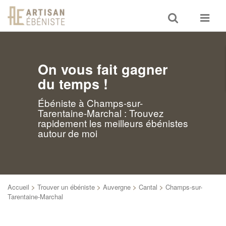
Toggle
Toggle
search
navigat
On vous fait gagner
du temps !
Ébéniste à Champs-sur-
Tarentaine-Marchal : Trouvez
rapidement les meilleurs ébénistes
autour de moi
Accueil
>
Trouver un ébéniste
>
Auvergne
>
Cantal
>
Champs-sur-
Tarentaine-Marchal