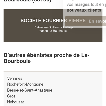
vos
tout en gagnant de
marges
!
nouveaux clients
SOCIÉTÉ FOURNIER PIERRE
En savoir plus
46 Avenue Guillaume Duliege
63150 La-Bourboule
D’autres ébénistes proche de La-
Bourboule
Vernines
Rochefort-Montagne
Besse-et-Saint-Anastaise
Cros
Nebouzat