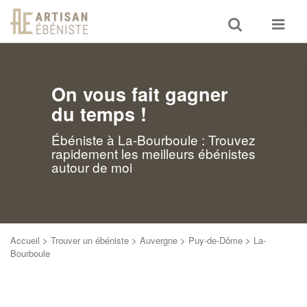
Toggle
Toggle
search
navigat
On vous fait gagner
du temps !
Ébéniste à La-Bourboule : Trouvez
rapidement les meilleurs ébénistes
autour de moi
Accueil
>
Trouver un ébéniste
>
Auvergne
>
Puy-de-Dôme
>
La-
Bourboule