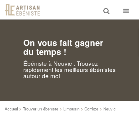
Toggle
Toggle
search
navigat
On vous fait gagner
du temps !
Ébéniste à Neuvic : Trouvez
rapidement les meilleurs ébénistes
autour de moi
Accueil
>
Trouver un ébéniste
>
Limousin
>
Corrèze
>
Neuvic