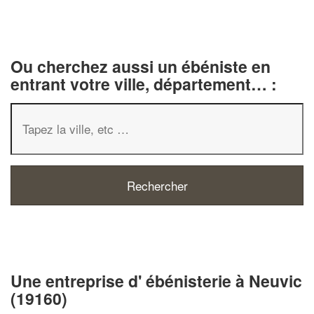
Ou cherchez aussi un ébéniste en
entrant votre ville, département… :
✕
Vous êtes un
professionnel ?
Une entreprise d' ébénisterie à Neuvic
Augmentez votre
e
chiffre d'affaires
(19160)
vos
tout en gagnant de
marges