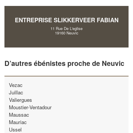
!
nouveaux clients
ENTREPRISE SLIKKERVEER FABIAN
En savoir plus
11 Rue De L'eglise
19160 Neuvic
D’autres ébénistes proche de Neuvic
Vezac
Juillac
Valiergues
Moustier-Ventadour
Maussac
Mauriac
Ussel