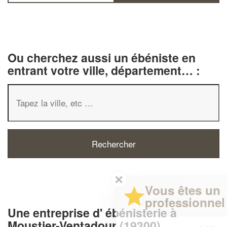
Ou cherchez aussi un ébéniste en
entrant votre ville, département… :
✕
Vous êtes un
professionnel ?
Une entreprise d' ébénisterie à
Moustier-Ventadour (19300)