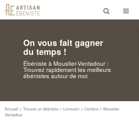
Toggle
Toggle
search
navigat
On vous fait gagner
du temps !
Ébéniste à Moustier-Ventadour :
Trouvez rapidement les meilleurs
ébénistes autour de moi
Accueil
>
Trouver un ébéniste
>
Limousin
>
Corrèze
>
Moustier-
Ventadour