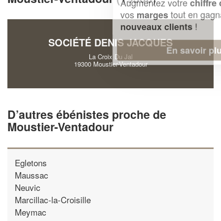
Augmentez votre
et
chiffre d'affaires
vos
tout en gagnant de
marges
!
nouveaux clients
SOCIÉTÉ DENIS JACQUES
En savoir plus
La Croix Du Jal
19300 Moustier-Ventadour
D’autres ébénistes proche de
Moustier-Ventadour
Egletons
Maussac
Neuvic
Marcillac-la-Croisille
Meymac