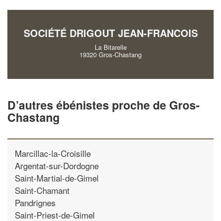
vos
tout en gagnant de
marges
!
nouveaux clients
SOCIÉTÉ DRIGOUT JEAN-FRANCOIS
En savoir plus
La Bitarelle
19320 Gros-Chastang
D’autres ébénistes proche de Gros-
Chastang
Marcillac-la-Croisille
Argentat-sur-Dordogne
Saint-Martial-de-Gimel
Saint-Chamant
Pandrignes
Saint-Priest-de-Gimel