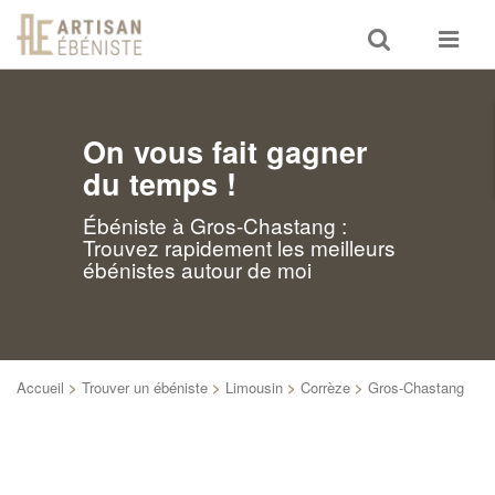
Toggle
Toggle
search
navigat
On vous fait gagner
du temps !
Ébéniste à Gros-Chastang :
Trouvez rapidement les meilleurs
ébénistes autour de moi
Accueil
>
Trouver un ébéniste
>
Limousin
>
Corrèze
>
Gros-Chastang