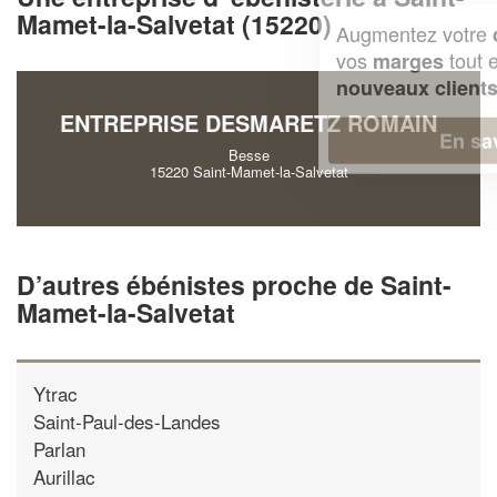
Mamet-la-Salvetat (15220)
Augmentez votre
et
chiffre d'affaires
vos
tout en gagnant de
marges
!
nouveaux clients
ENTREPRISE DESMARETZ ROMAIN
En savoir plus
Besse
15220 Saint-Mamet-la-Salvetat
D’autres ébénistes proche de Saint-
Mamet-la-Salvetat
Ytrac
Saint-Paul-des-Landes
Parlan
Aurillac