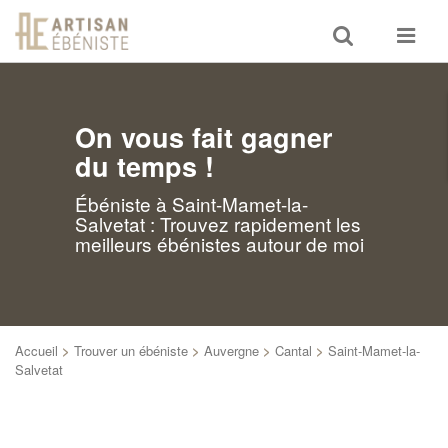
Toggle
Toggle
search
navigat
On vous fait gagner
du temps !
Ébéniste à Saint-Mamet-la-
Salvetat : Trouvez rapidement les
meilleurs ébénistes autour de moi
Accueil
>
Trouver un ébéniste
>
Auvergne
>
Cantal
>
Saint-Mamet-la-
Salvetat