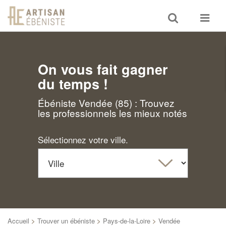
Toggle
Toggle
search
navigat
On vous fait gagner
du temps !
Ébéniste Vendée (85) : Trouvez
les professionnels les mieux notés
Sélectionnez votre ville.
Accueil
>
Trouver un ébéniste
>
Pays-de-la-Loire
>
Vendée