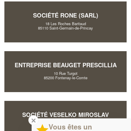
SOCIÉTÉ RONE (SARL)
18 Les Roches Baritaud
85110 Saint-Germain-de-Princay
ENTREPRISE BEAUGET PRESCILLIA
10 Rue Turgot
85200 Fontenay-le-Comte
SOCIÉTÉ VESELKO MIROSLAV
✕
72 Rue Du General De Gaulle
Vous êtes un
85250 Chavagnes-en-Paillers