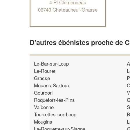
4 Pl Clemenceau
06740 Chateauneuf-Grasse
D’autres ébénistes proche de 
Le-Bar-sur-Loup
A
Le-Rouret
L
Grasse
P
Mouans-Sartoux
C
Gourdon
V
Roquefort-les-Pins
C
Valbonne
S
Tourrettes-sur-Loup
B
Mougins
L
La-Roquette-sur-Siagne
C