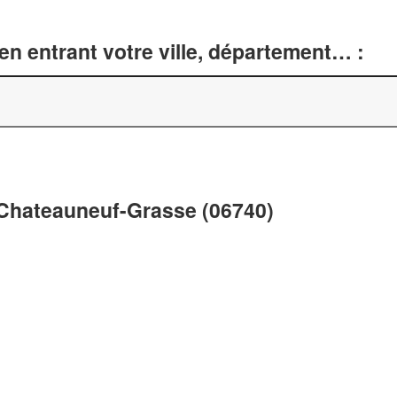
n entrant votre ville, département… :
à Chateauneuf-Grasse (06740)