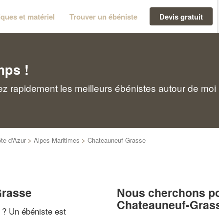
ques et matériel
Trouver un ébéniste
Devis gratuit
mps !
z rapidement les meilleurs ébénistes autour de moi
te d'Azur
>
Alpes-Maritimes
>
Chateauneuf-Grasse
Grasse
Nous cherchons pou
Chateauneuf-Gras
" ? Un ébéniste est