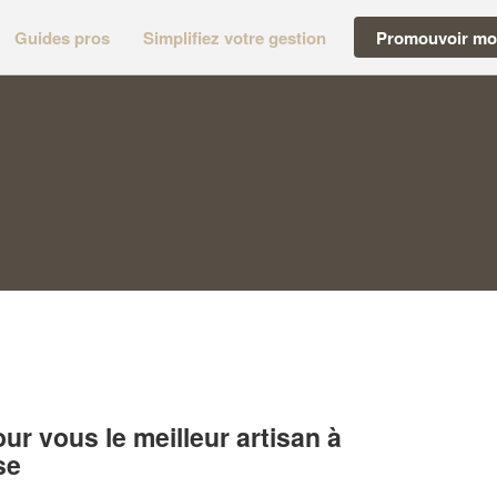
Guides pros
Simplifiez votre gestion
Promouvoir mon
r vous le meilleur artisan à
se