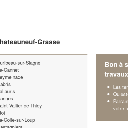
Chateauneuf-Grasse
uribeau-sur-Siagne
Bon à s
e-Cannet
travau
eymeinade
abris
Les te
allauris
Qu’est
annes
Parrai
aint-Vallier-de-Thiey
votre 
iot
a-Colle-sur-Loup
astagniers