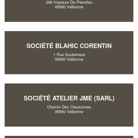
296 Impasse De Pierrefeu
06560 Valbonne
SOCIÉTÉ BLAHIC CORENTIN
1 Rue Soubeirane
✕
06560 Valbonne
Vo
pr
Augment
SOCIÉTÉ ATELIER JME (SARL)
vos
mar
nouveaux
Chemin Des Clausonnes
06560 Valbonne