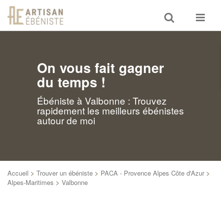
Toggle
Toggle
search
navigat
On vous fait gagner
du temps !
Ébéniste à Valbonne : Trouvez
rapidement les meilleurs ébénistes
autour de moi
Accueil
>
Trouver un ébéniste
>
PACA - Provence Alpes Côte d'Azur
>
Alpes-Maritimes
>
Valbonne