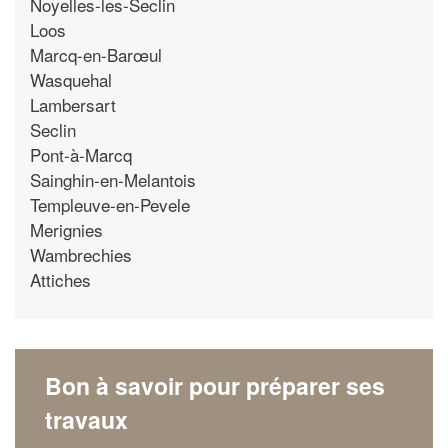
Noyelles-les-Seclin
Loos
Marcq-en-Barœul
Wasquehal
Lambersart
Seclin
Pont-à-Marcq
Sainghin-en-Melantois
Templeuve-en-Pevele
Merignies
Wambrechies
Attiches
Bon à savoir pour préparer ses
travaux