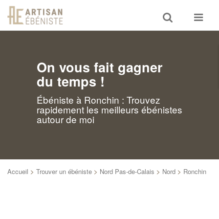
Toggle
Toggle
search
navigat
On vous fait gagner
du temps !
Ébéniste à Ronchin : Trouvez
rapidement les meilleurs ébénistes
autour de moi
Accueil
>
Trouver un ébéniste
>
Nord Pas-de-Calais
>
Nord
>
Ronchin