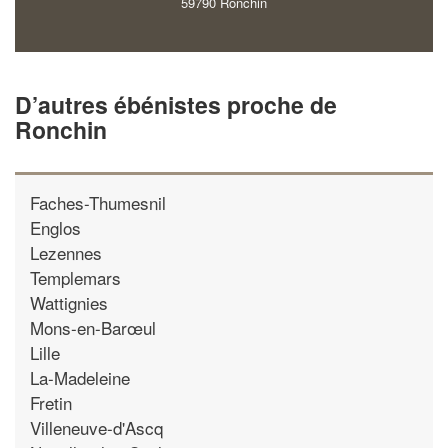
59790 Ronchin
D’autres ébénistes proche de
Ronchin
Faches-Thumesnil
Englos
Lezennes
Templemars
Wattignies
Mons-en-Barœul
Lille
La-Madeleine
Fretin
Villeneuve-d'Ascq