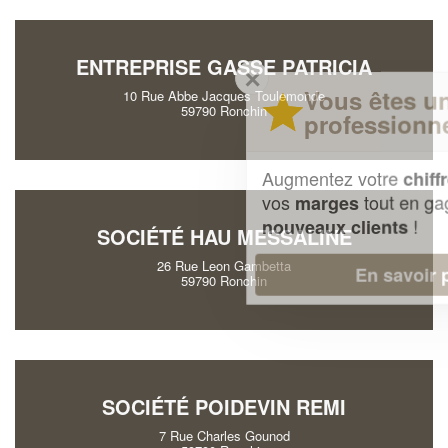
ENTREPRISE GASSE PATRICIA
✕
Vous êtes un
10 Rue Abbe Jacques Toulemonde
59790 Ronchin
professionnel ?
Augmentez votre
et
chiffre d'affaires
vos
tout en gagnant de
marges
!
nouveaux clients
SOCIÉTÉ HAU MESSALINE
26 Rue Leon Gambetta
En savoir plus
59790 Ronchin
SOCIÉTÉ POIDEVIN REMI
7 Rue Charles Gounod