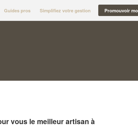
Guides pros
Simplifiez votre gestion
Promouvoir mon
r vous le meilleur artisan à