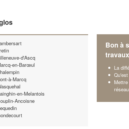
glos
ambersart
Bon à s
retin
travau
illeneuve-d'Ascq
arcq-en-Barœul
La dif
halempin
Qu'est 
ont-à-Marcq
Mettre
asquehal
réseau
ainghin-en-Melantois
ouplin-Ancoisne
equedin
ondecourt