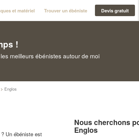
ques et matériel
Trouver un ébéniste
Devis gratuit
mps !
les meilleurs ébénistes autour de moi
>
Englos
Nous cherchons pou
Englos
" ? Un ébéniste est