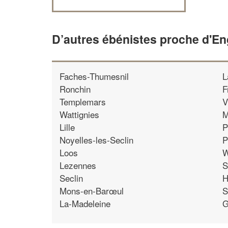
D’autres ébénistes proche d'En
Faches-Thumesnil
L
Ronchin
F
Templemars
V
Wattignies
M
Lille
P
Noyelles-les-Seclin
P
Loos
W
Lezennes
S
Seclin
H
Mons-en-Barœul
S
La-Madeleine
G